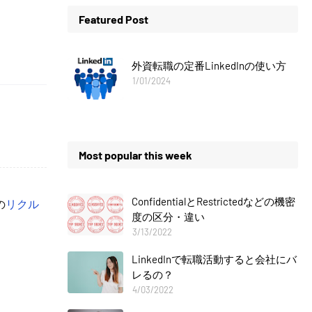
Featured Post
外資転職の定番LinkedInの使い方
1/01/2024
Most popular this week
ConfidentialとRestrictedなどの機密
の
リクル
度の区分・違い
3/13/2022
LinkedInで転職活動すると会社にバ
レるの？
4/03/2022