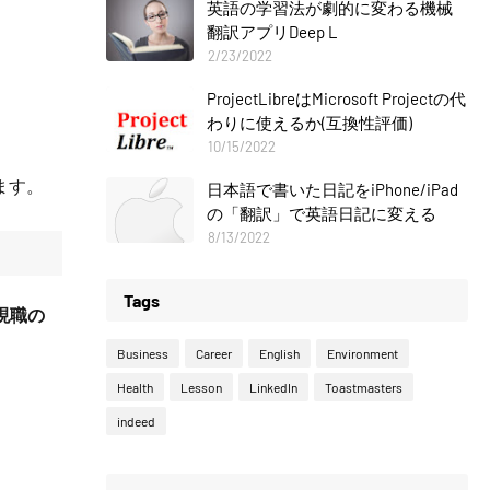
英語の学習法が劇的に変わる機械
翻訳アプリDeep L
2/23/2022
ProjectLibreはMicrosoft Projectの代
わりに使えるか(互換性評価)
10/15/2022
ます。
日本語で書いた日記をiPhone/iPad
の「翻訳」で英語日記に変える
8/13/2022
Tags
現職の
。
Business
Career
English
Environment
Health
Lesson
LinkedIn
Toastmasters
indeed