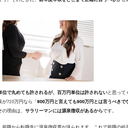
。
単位で丸めても許されるが、百万円単位は許されない
と思って
が720万円なら「
800万円と言えても900万円とは言うべきで
その理由は、
サラリーマンには源泉徴収があるから
です。
、前職から転職先に源泉徴収票が送られます。これで前職の給