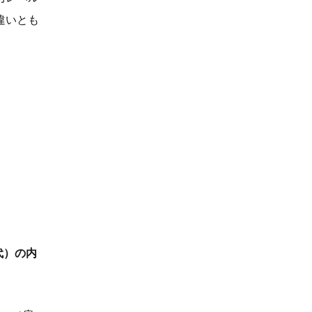
違いとも
業代）の内
。