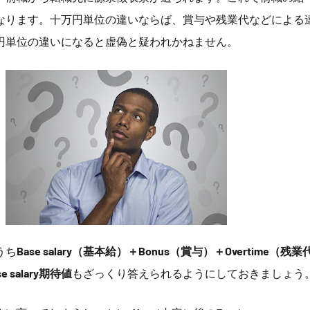
なります。十万円単位の違いならば、賞与や残業代などによる
円単位の違いになると虚偽と疑われかねません。
うち
Base salary（基本給）＋Bonus（賞与）＋Overtime（残
se salary期待値
もざっくり答えられるようにしておきましょう