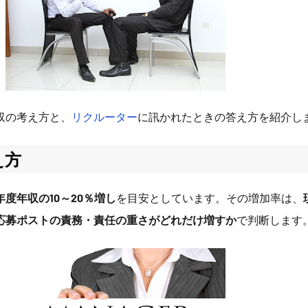
収の考え方と、
リクルーター
に訊かれたときの答え方を紹介し
え方
度年収の10～20％増し
を目安としています。その増加率は、
応募ポストの責務・責任の重さがどれだけ増すか
で判断します