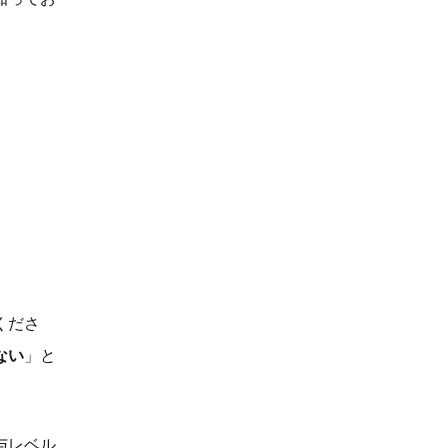
くださ
ない
」と
与レベル