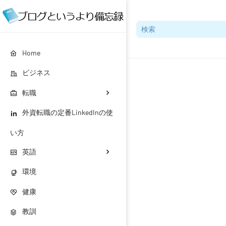
Home
ビジネス
転職
外資転職の定番LinkedInの使
い方
英語
環境
健康
教訓