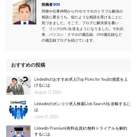
投稿者
BON
同僚や仕事仲間からPCやスマホのトラブル解決の
相談に乗るうち、似たような相談を受けることに
気づきました。そこで、ブログに解決策を書い
て、リンク(URL)を送るようになりました。それ以
来、パソコン・スマホの備忘録、CMS備忘録など
の備忘録ブログを続けています。
おすすめの投稿
LindedInのおすすめ求人(Top Picks for You)の感度を上
げるには
August 17, 2024
Linkedinのポンコツ求人検索(Job Search)を攻略するに
は
June 01, 2024
LinkedIn Premium(有料会員)の無料トライアルを解約
するには