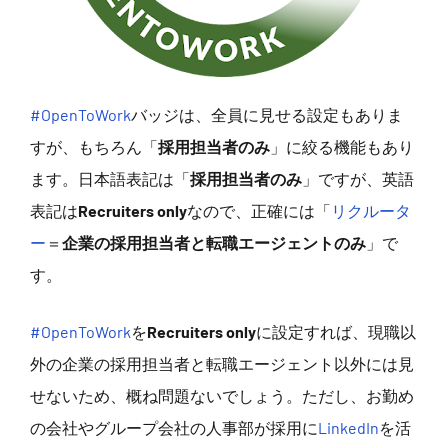
#OpenToWork
バッジは、全員に見せる設定もありま
すが、もちろん「
採用担当者のみ
」に絞る機能もあり
ます。日本語表記は「
採用担当者のみ
」ですが、英語
表記は
Recruiters only
なので、正確には「
リクルータ
ー
＝
企業の採用担当者と転職エージェントのみ
」で
す。
#OpenToWork
を
Recruiters only
に設定すれば、現職以
外の企業の採用担当者と転職エージェント以外には見
せないため、概ね問題ないでしょう。ただし、お勤め
の会社やグループ会社の人事部が採用に
LinkedIn
を活