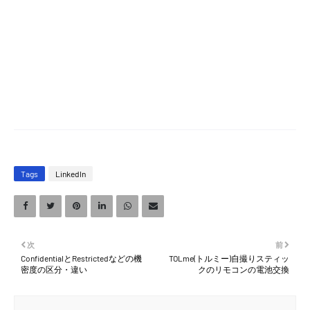
Tags
LinkedIn
次
前
ConfidentialとRestrictedなどの機
TOLme(トルミー)自撮りスティッ
密度の区分・違い
クのリモコンの電池交換