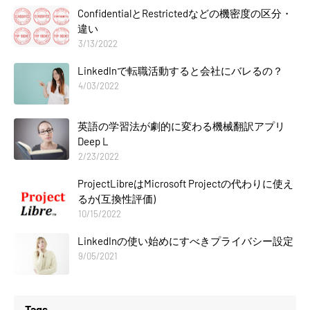
ConfidentialとRestrictedなどの機密度の区分・
違い
3/13/2022
LinkedInで転職活動すると会社にバレるの？
4/03/2022
英語の学習法が劇的に変わる機械翻訳アプリ
Deep L
2/23/2022
ProjectLibreはMicrosoft Projectの代わりに使え
るか(互換性評価)
10/15/2022
LinkedInの使い始めにすべきプライバシー設定
9/05/2021
Tags