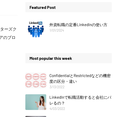
Featured Post
外資転職の定番LinkedInの使い方
スターズク
1/01/2024
ニアのブロ
Most popular this week
ConfidentialとRestrictedなどの機密
度の区分・違い
3/13/2022
LinkedInで転職活動すると会社にバ
レるの？
4/03/2022