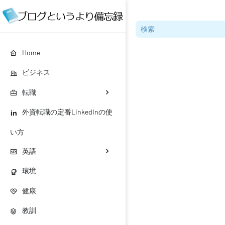
Home
ビジネス
転職
外資転職の定番LinkedInの使
い方
英語
環境
健康
教訓