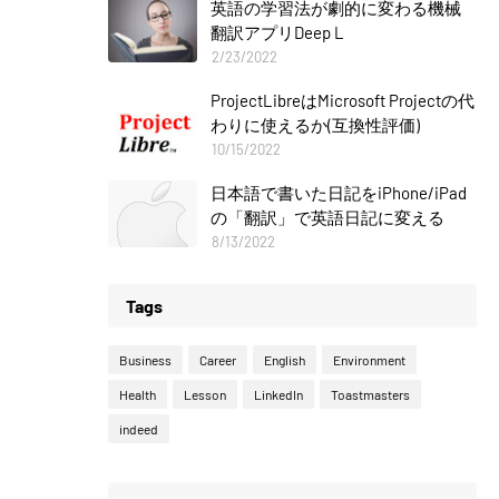
英語の学習法が劇的に変わる機械
翻訳アプリDeep L
2/23/2022
ProjectLibreはMicrosoft Projectの代
わりに使えるか(互換性評価)
10/15/2022
日本語で書いた日記をiPhone/iPad
の「翻訳」で英語日記に変える
8/13/2022
Tags
Business
Career
English
Environment
Health
Lesson
LinkedIn
Toastmasters
indeed