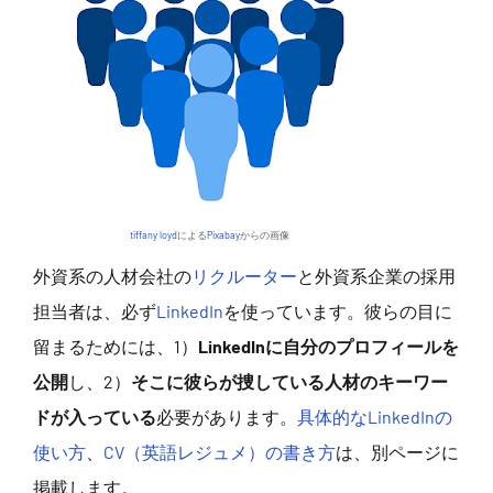
tiffany loyd
による
Pixabay
からの画像
外資系の人材会社の
リクルーター
と外資系企業の採用
担当者は、必ず
LinkedIn
を使っています。彼らの目に
留まるためには、1）
LinkedInに自分のプロフィールを
公開
し、2）
そこに彼らが捜している人材のキーワー
ドが入っている
必要があります。
具体的なLinkedInの
使い方
、
CV（英語レジュメ）の書き方
は、別ページに
掲載します。