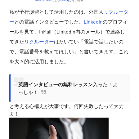
Gerd Altmann
による
Pixabay
からの画像
私が予行演習として活用したのは、外国人
リクルータ
ー
との電話インタビューでした。
LinkedIn
のプロフィ
ールを見て、InMail（LinkedIn内のメール）で連絡し
てきた
リクルーター
はたいてい「電話で話したいの
で、電話番号を教えてほしい」と書いてきます。これ
を大々的に活用しました。
英語インタビューの無料レッスン
入った！よ
っしゃ！
と考える心構えが大事です。何回失敗したって大丈
夫！