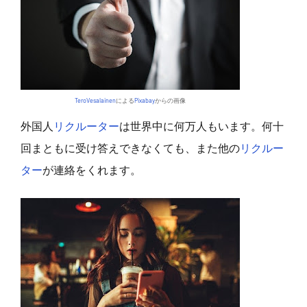
TeroVesalainen
による
Pixabay
からの画像
外国人
リクルーター
は世界中に何万人もいます。何十
回まともに受け答えできなくても、また他の
リクルー
ター
が連絡をくれます。