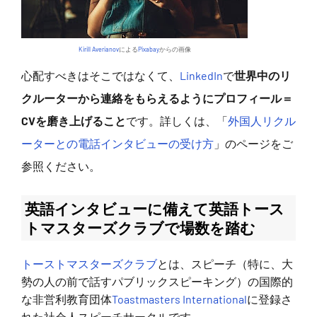
Kirill Averianov
による
Pixabay
からの画像
心配すべきはそこではなくて、
LinkedIn
で
世界中のリ
クルーターから連絡をもらえるようにプロフィール＝
CVを磨き上げること
です。詳しくは、「
外国人リクル
ーターとの電話インタビューの受け方
」のページをご
参照ください。
英語インタビューに備えて英語トース
トマスターズクラブで場数を踏む
トーストマスターズクラブ
とは、スピーチ（特に、大
勢の人の前で話すパブリックスピーキング）の国際的
な非営利教育団体
Toastmasters International
に登録さ
れた社会人スピーチサークルです。