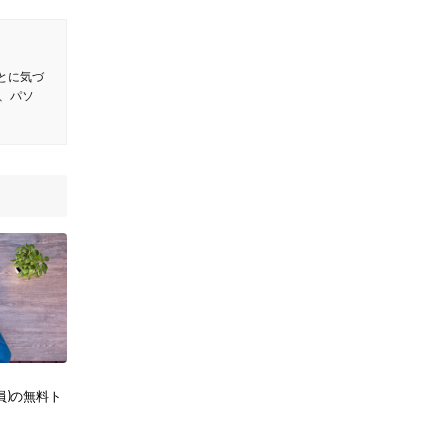
とに気づ
、パソ
料会員)の無料ト