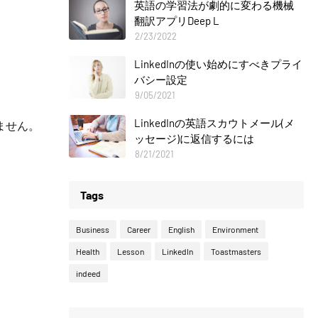
英語の学習法が劇的に変わる機械
翻訳アプリDeep L
2/23/2022
LinkedInの使い始めにすべきプライ
バシー設定
9/05/2021
LinkedInの英語スカウトメール(メ
ません。
ッセージ)に返信するには
8/21/2021
Tags
Business
Career
English
Environment
Health
Lesson
LinkedIn
Toastmasters
indeed