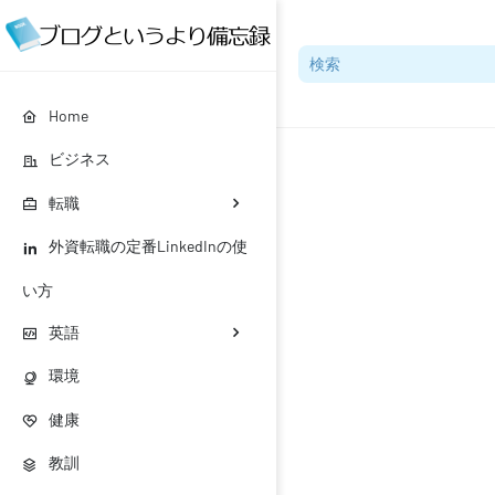
Home
ビジネス
転職
外資転職の定番LinkedInの使
い方
英語
環境
健康
教訓