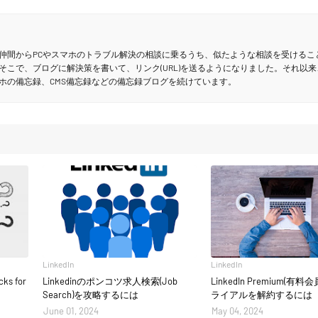
仲間からPCやスマホのトラブル解決の相談に乗るうち、似たような相談を受けるこ
そこで、ブログに解決策を書いて、リンク(URL)を送るようになりました。それ以来
ホの備忘録、CMS備忘録などの備忘録ブログを続けています。
LinkedIn
LinkedIn
s for
Linkedinのポンコツ求人検索(Job
LinkedIn Premium(有
Search)を攻略するには
ライアルを解約するには
June 01, 2024
May 04, 2024