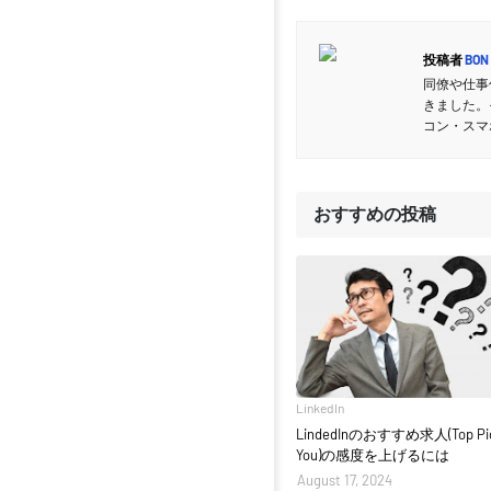
投稿者
BON
同僚や仕事
きました。
コン・スマ
おすすめの投稿
LinkedIn
LindedInのおすすめ求人(Top Pick
You)の感度を上げるには
August 17, 2024