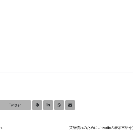
Twitter
れ
英語慣れのためにLinkedInの表示言語