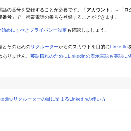
電話の番号を登録することが必要です。「
アカウント
」→「
ロ
帯番号
」で、携帯電話の番号を登録することができます。
nの使い始めにすべきプライバシー設定
も確認しましょう。
職とそのための
リクルーター
からのスカウトを目的に
LinkedIn
はありません。
英語慣れのためにLinkedInの表示言語も英語に
kedIn♪リクルーターの目に留まるLinkedInの使い方