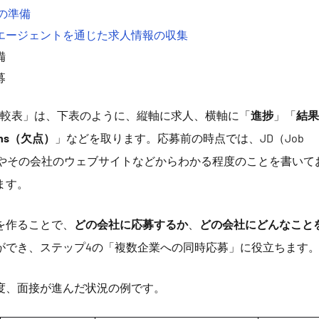
の準備
エージェントを通じた求人情報の収集
備
募
比較表」は、下表のように、縦軸に求人、横軸に「
進捗
」「
結果
ons（欠点）
」などを取ります。応募前の時点では、JD（Job
：求人票）やその会社のウェブサイトなどからわかる程度のことを書いて
ます。
を作ることで、
どの会社に応募するか
、
どの会社にどんなこと
ができ、ステップ4の「複数企業への同時応募」に役立ちます
度、面接が進んだ状況の例です。