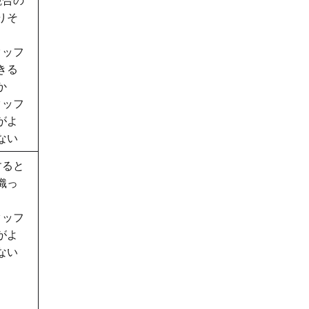
りそ
タッフ
きる
か
タッフ
がよ
ない
すると
織っ
タッフ
がよ
ない