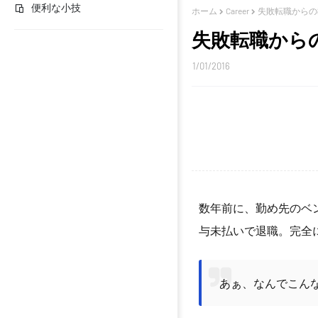
便利な小技
ホーム
Career
失敗転職からの
失敗転職から
1/01/2016
数年前に、勤め先のベ
与未払いで退職。完全
あぁ、なんでこん