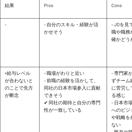
結果
Pros
Cons
-
- 自分のスキル・経験が活
- JDを
かせそう
職や職務
確かどう
×給与レベル
- 職場がわりと近い
- 専門家
が合わないと
- 前職の経験を活かして、
ずチーム
のことで先方
同社の日本市場参入に貢献
に苦労し
が断念
できそう
る感じ
✔ 同社の期待と自分の専門
- 日本市
性が一致している
へのビジ
や戦略を
ない
- 既存の