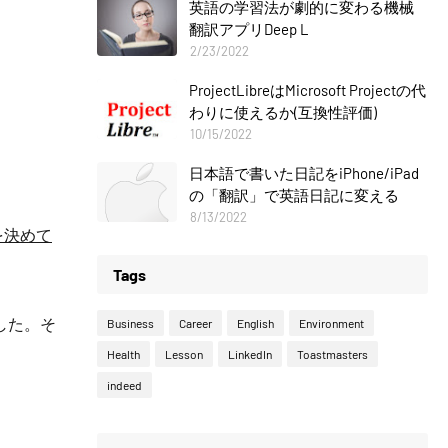
英語の学習法が劇的に変わる機械
翻訳アプリDeep L
2/23/2022
ProjectLibreはMicrosoft Projectの代
わりに使えるか(互換性評価)
10/15/2022
日本語で書いた日記をiPhone/iPad
の「翻訳」で英語日記に変える
8/13/2022
を決めて
Tags
した。そ
Business
Career
English
Environment
Health
Lesson
LinkedIn
Toastmasters
indeed