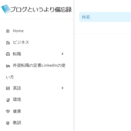
Home
ビジネス
転職
外資転職の定番LinkedInの使
い方
英語
環境
健康
教訓