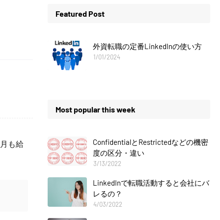
Featured Post
外資転職の定番LinkedInの使い方
1/01/2024
Most popular this week
ConfidentialとRestrictedなどの機密
ヶ月も給
度の区分・違い
3/13/2022
LinkedInで転職活動すると会社にバ
レるの？
4/03/2022