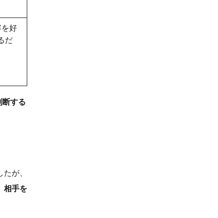
容を好
るだ
判断する
したが、
、相手を