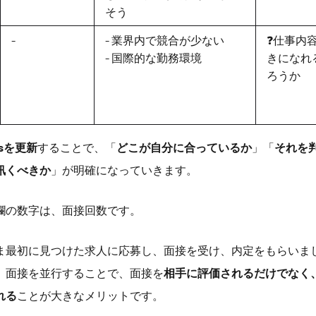
そう
-
- 業界内で競合が少ない
❓仕事内
- 国際的な勤務環境
きになれ
ろうか
nsを更新
することで、「
どこが自分に合っているか
」「
それを
訊くべきか
」が明確になっていきます。
欄の数字は、面接回数です。
ま最初に見つけた求人に応募し、面接を受け、内定をもらいま
、面接を並行することで、面接を
相手に評価されるだけでなく
れる
ことが大きなメリットです。