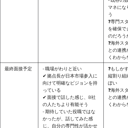
マネにな
う
❓️専門ス
を確保で
のだろう
❓️海外ス
との連携
くわから
最終面接予定
- 職場がわりと近い
❓もしか
✔ 拠点長が日本市場参入に
縦割り組
向けて明確なビジョンを持
ぽい
っている
❓️海外ス
✔ 面接で話した感じ、B社
との連携
の人たちより有能そう
くわから
- 期待していた役職ではな
かったが、話してみた感
じ、自分の専門性が活かせ