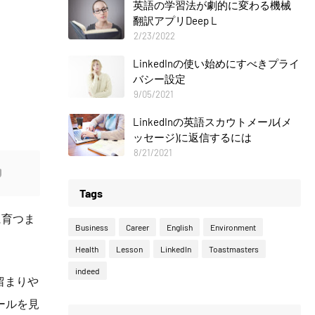
英語の学習法が劇的に変わる機械
翻訳アプリDeep L
2/23/2022
LinkedInの使い始めにすべきプライ
バシー設定
9/05/2021
LinkedInの英語スカウトメール(メ
ッセージ)に返信するには
8/21/2021
Tags
に育つま
Business
Career
English
Environment
Health
Lesson
LinkedIn
Toastmasters
indeed
留まりや
ールを見