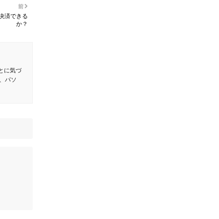
前
決済できる
か？
とに気づ
、パソ