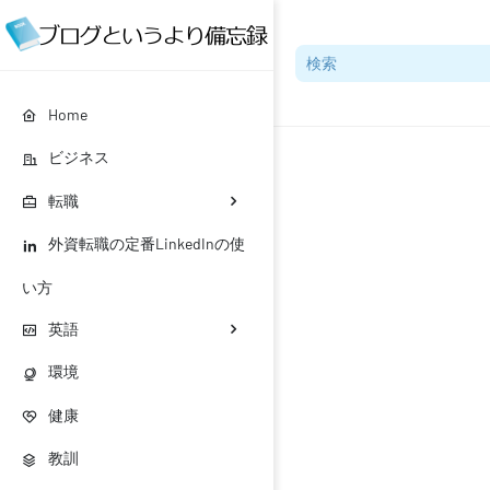
Home
ビジネス
転職
外資転職の定番LinkedInの使
い方
英語
環境
健康
教訓