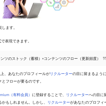
説します。
式で表現できます。
テンツのストック（蓄積）×コンテンツのフロー（更新頻度）
以上、あなたのプロフィールが
リクルーター
の目に留まるよう
クとフローが要るのです。
 Premium（有料会員）
に登録することで、
リクルーター
への目に
るかもしれません。しかし、
リクルーター
があなたのプロフィ