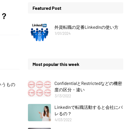
Featured Post
い？
外資転職の定番LinkedInの使い方
1/01/2024
Most popular this week
ConfidentialとRestrictedなどの機密
いうもの
度の区分・違い
3/13/2022
LinkedInで転職活動すると会社にバ
レるの？
4/03/2022