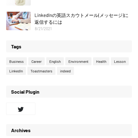
LinkedInの英語スカウトメール(メッセージ)に
返信するには
8/21/2021
Tags
Business
Career
English
Environment
Health
Lesson
LinkedIn
Toastmasters
indeed
Social Plugin
Archives